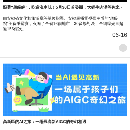
跟著“超級皖”，吃遍淮南味！5月30日首發團，大鍋牛肉湯等你來~
由安徽省文化和旅游廳等單位指導、安徽廣播電視臺主辦的“超級
皖”美食爭霸賽，火遍了全省16個地市，30多場對決，全網曝光量超
過156億次。
06-16
+
高新區的AI之旅：一場與高新AIGC的奇幻相遇