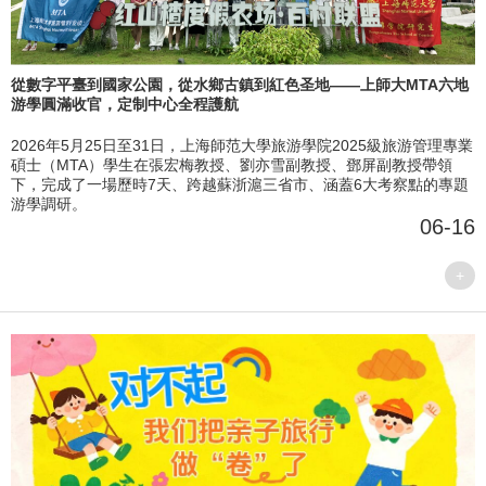
從數字平臺到國家公園，從水鄉古鎮到紅色圣地——上師大MTA六地
游學圓滿收官，定制中心全程護航
2026年5月25日至31日，上海師范大學旅游學院2025級旅游管理專業
碩士（MTA）學生在張宏梅教授、劉亦雪副教授、鄧屏副教授帶領
下，完成了一場歷時7天、跨越蘇浙滬三省市、涵蓋6大考察點的專題
游學調研。
06-16
+