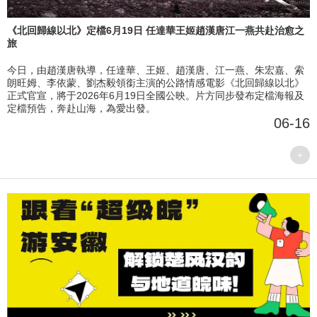
《北回歸線以北》定檔6月19日 任達華王姬趙漢唐江一燕共赴治愈之
旅
今日，由趙漢唐執導，任達華、王姬、趙漢唐、江一燕、朱宏嘉、索
朗旺姆、李依蒙、劉杰毅領銜主演的公路情感電影《北回歸線以北》
正式官宣，將于2026年6月19日全國公映。片方同步發布定檔海報及
定檔預告，奔赴山海，為愛出發。
06-16
+