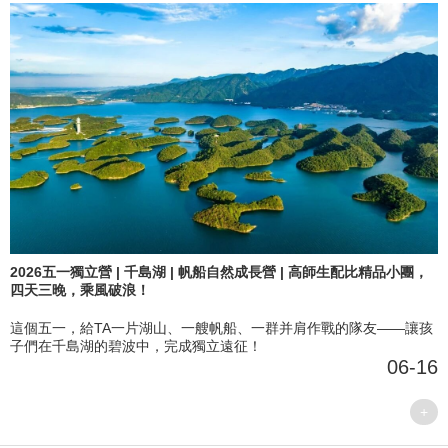
2026五一獨立營 | 千島湖 | 帆船自然成長營 | 高師生配比精品小團，
四天三晚，乘風破浪！
這個五一，給TA一片湖山、一艘帆船、一群并肩作戰的隊友——讓孩
子們在千島湖的碧波中，完成獨立遠征！
06-16
+