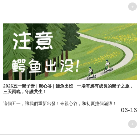
+
2026五一親子營 | 親心谷 | 鱷魚出沒 | 一場有風有成長的親子之旅，
三天兩晚，守護共生！
這個五一，讓我們重新出發！來親心谷，和初夏撞個滿懷！
06-16
+