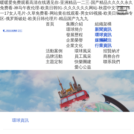
暖暖爱免费观看高清在线遇见你-亚洲精品一二三-国产精品久久久久永久
免费看-神马午夜伦理-欧美日韩91-久久久久久久网站-秋霞中文字幕-16
一17女人毛片-久草免费看-网站黄在线观看-男女69视频-欧美日韩国产专
区-俄罗斯破处-欧美日韩伦理片-精品国产九九九
首頁
集團介紹
組織架構
環球簡介
新聞資訊
發展歷程
環球資訊
企業榮譽
媒體關注
企業文化
行業資訊
活動案例
環球風采
招賢納才
品牌活動
員工風采
商務合作
主題定制
快樂團建
聯系我們
愛心公益
環球資訊